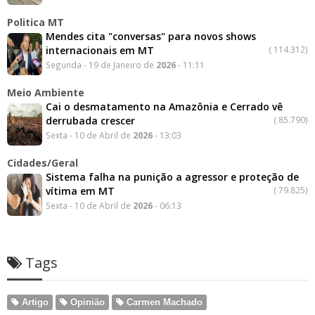
Politica MT
Mendes cita "conversas" para novos shows
internacionais em MT
(
114.312)
Segunda - 19 de Janeiro de
2026
- 11:11
Meio Ambiente
Cai o desmatamento na Amazônia e Cerrado vê
derrubada crescer
(
85.790)
Sexta - 10 de Abril de
2026
- 13:03
Cidades/Geral
Sistema falha na punição a agressor e proteção de
vítima em MT
(
79.825)
Sexta - 10 de Abril de
2026
- 06:13
Tags
Artigo
Opinião
Carmen Machado