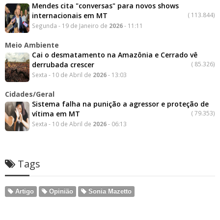
Mendes cita "conversas" para novos shows
internacionais em MT
(
113.844)
Segunda - 19 de Janeiro de
2026
- 11:11
Meio Ambiente
Cai o desmatamento na Amazônia e Cerrado vê
derrubada crescer
(
85.326)
Sexta - 10 de Abril de
2026
- 13:03
Cidades/Geral
Sistema falha na punição a agressor e proteção de
vítima em MT
(
79.353)
Sexta - 10 de Abril de
2026
- 06:13
Tags
Artigo
Opinião
Sonia Mazetto