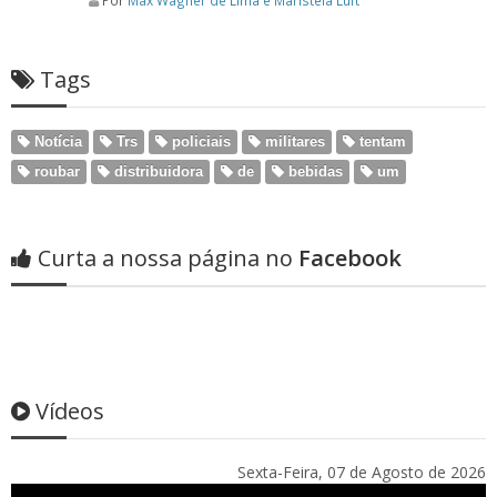
Por
Max Wagner de Lima e Maristela Luft
Tags
Notícia
Trs
policiais
militares
tentam
roubar
distribuidora
de
bebidas
um
Curta a nossa página no
Facebook
Vídeos
Sexta-Feira, 07 de Agosto de 2026