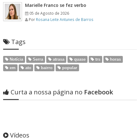
Marielle Franco se fez verbo
05 de Agosto de 2026
Por
Rosana Leite Antunes de Barros
Tags
Notícia
Serra
atrasa
quase
trs
horas
em
ato
bairro
popular
Curta a nossa página no
Facebook
Vídeos