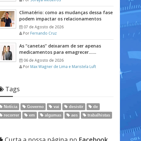
Climatério: como as mudanças dessa fase
podem impactar os relacionamentos
07 de Agosto de 2026
Por
Fernando Cruz
As “canetas” deixaram de ser apenas
medicamentos para emagrecer……
06 de Agosto de 2026
Por
Max Wagner de Lima e Maristela Luft
Tags
Notícia
Governo
vai
desistir
de
recorrer
em
algumas
aes
trabalhistas
Curta a nossa página no
Facebook