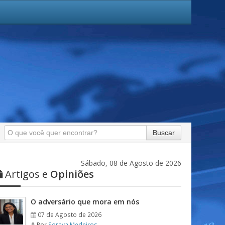
Buscar
Sábado, 08 de Agosto de 2026
Artigos e
Opiniões
O adversário que mora em nós
07 de Agosto de 2026
Por
Soraya Medeiros