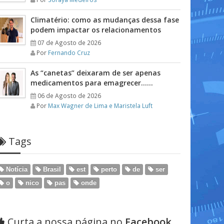
Climatério: como as mudanças dessa fase
podem impactar os relacionamentos
07 de Agosto de 2026
Por
Fernando Cruz
As “canetas” deixaram de ser apenas
medicamentos para emagrecer……
06 de Agosto de 2026
Por
Max Wagner de Lima e Maristela Luft
Tags
Notícia
Brasil
est
perto
de
ser
o
nico
pas
onde
Curta a nossa página no
Facebook