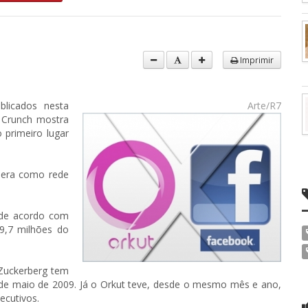
Imprimir
licados nesta
Arte/R7
h Crunch mostra
 primeiro lugar
idera como rede
 de acordo com
19,7 milhões do
 Zuckerberg tem
de maio de 2009. Já o Orkut teve, desde o mesmo mês e ano,
ecutivos.