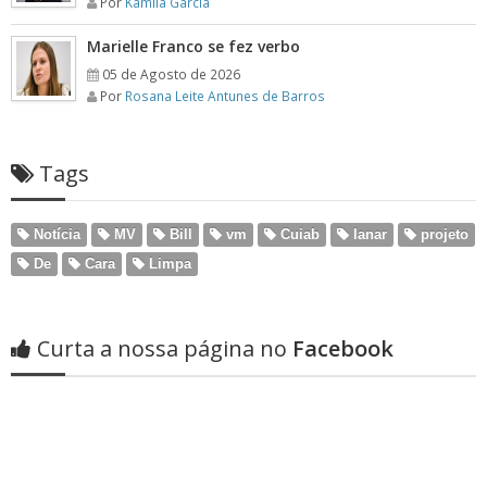
Por
Kamila Garcia
Marielle Franco se fez verbo
05 de Agosto de 2026
Por
Rosana Leite Antunes de Barros
Tags
Notícia
MV
Bill
vm
Cuiab
lanar
projeto
De
Cara
Limpa
Curta a nossa página no
Facebook