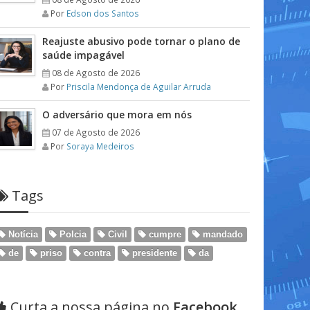
Por
Edson dos Santos
Reajuste abusivo pode tornar o plano de
saúde impagável
08 de Agosto de 2026
Por
Priscila Mendonça de Aguilar Arruda
O adversário que mora em nós
07 de Agosto de 2026
Por
Soraya Medeiros
Tags
Notícia
Polcia
Civil
cumpre
mandado
de
priso
contra
presidente
da
Curta a nossa página no
Facebook