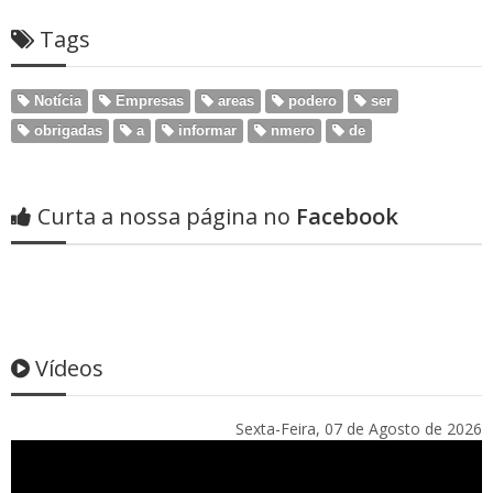
Tags
Notícia
Empresas
areas
podero
ser
obrigadas
a
informar
nmero
de
Curta a nossa página no
Facebook
Vídeos
Sexta-Feira, 07 de Agosto de 2026