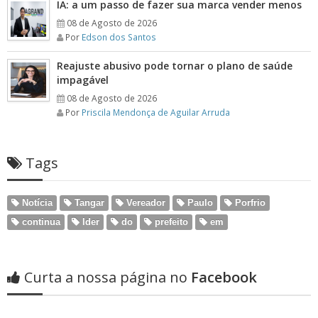
IA: a um passo de fazer sua marca vender menos
08 de Agosto de 2026
Por
Edson dos Santos
Reajuste abusivo pode tornar o plano de saúde
impagável
08 de Agosto de 2026
Por
Priscila Mendonça de Aguilar Arruda
Tags
Notícia
Tangar
Vereador
Paulo
Porfrio
continua
lder
do
prefeito
em
Curta a nossa página no
Facebook