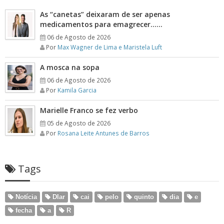
As “canetas” deixaram de ser apenas
medicamentos para emagrecer……
06 de Agosto de 2026
Por
Max Wagner de Lima e Maristela Luft
A mosca na sopa
06 de Agosto de 2026
Por
Kamila Garcia
Marielle Franco se fez verbo
05 de Agosto de 2026
Por
Rosana Leite Antunes de Barros
Tags
Notícia
Dlar
cai
pelo
quinto
dia
e
fecha
a
R