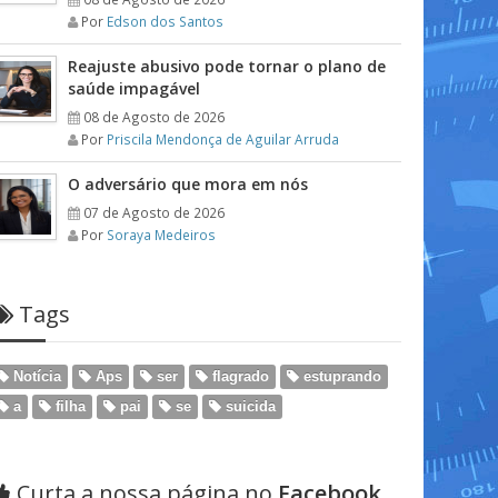
Por
Edson dos Santos
Reajuste abusivo pode tornar o plano de
saúde impagável
08 de Agosto de 2026
Por
Priscila Mendonça de Aguilar Arruda
O adversário que mora em nós
07 de Agosto de 2026
Por
Soraya Medeiros
Tags
Notícia
Aps
ser
flagrado
estuprando
a
filha
pai
se
suicida
Curta a nossa página no
Facebook