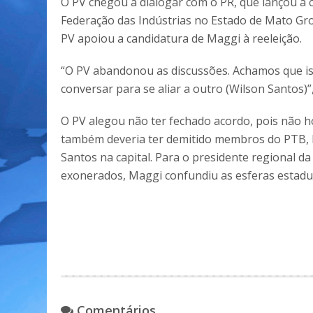
O PV chegou a dialogar com o PR, que lançou a 
Federação das Indústrias no Estado de Mato Gr
PV apoiou a candidatura de Maggi à reeleição.
“O PV abandonou as discussões. Achamos que is
conversar para se aliar a outro (Wilson Santos
O PV alegou não ter fechado acordo, pois não 
também deveria ter demitido membros do PTB, 
Santos na capital. Para o presidente regional d
exonerados, Maggi confundiu as esferas estadua
Comentários