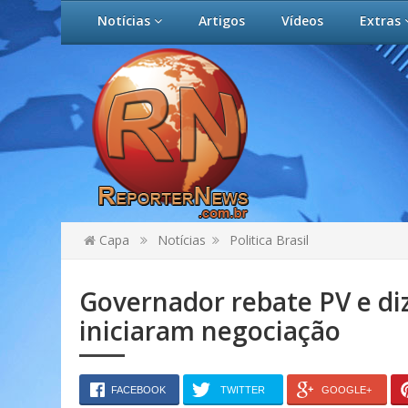
Notícias
Artigos
Vídeos
Extras
Capa
Notícias
Politica Brasil
Governador rebate PV e diz 
iniciaram negociação
FACEBOOK
TWITTER
GOOGLE+