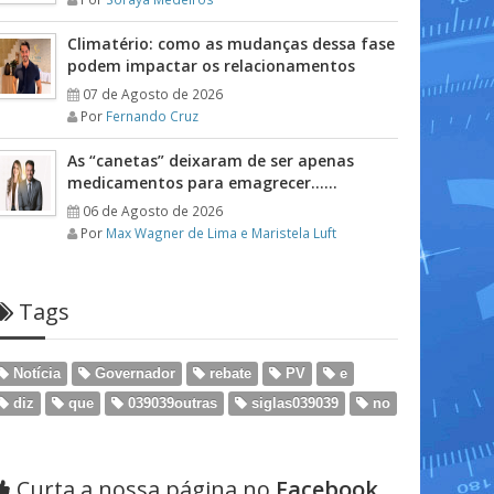
Climatério: como as mudanças dessa fase
podem impactar os relacionamentos
07 de Agosto de 2026
Por
Fernando Cruz
As “canetas” deixaram de ser apenas
medicamentos para emagrecer……
06 de Agosto de 2026
Por
Max Wagner de Lima e Maristela Luft
Tags
Notícia
Governador
rebate
PV
e
diz
que
039039outras
siglas039039
no
Curta a nossa página no
Facebook