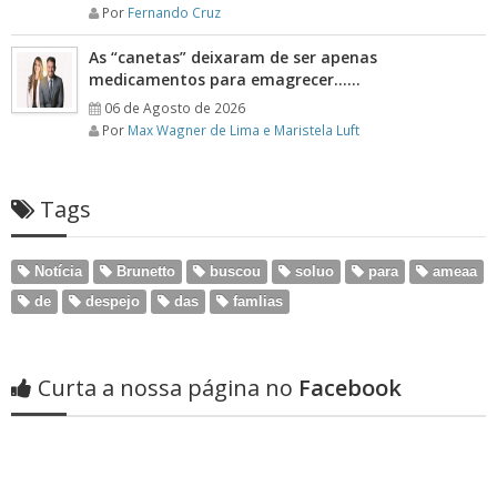
Por
Fernando Cruz
As “canetas” deixaram de ser apenas
medicamentos para emagrecer……
06 de Agosto de 2026
Por
Max Wagner de Lima e Maristela Luft
Tags
Notícia
Brunetto
buscou
soluo
para
ameaa
de
despejo
das
famlias
Curta a nossa página no
Facebook