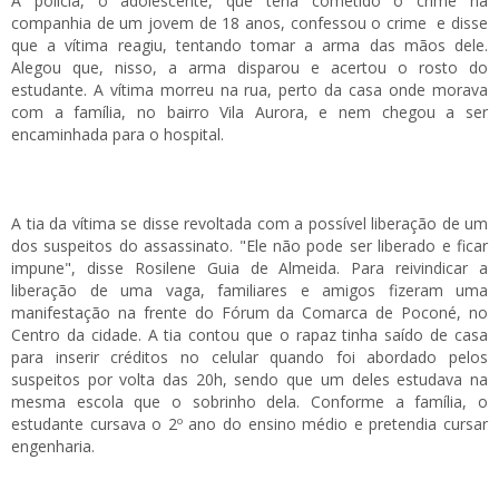
À polícia, o adolescente, que teria cometido o crime na
companhia de um jovem de 18 anos, confessou o crime e disse
que a vítima reagiu, tentando tomar a arma das mãos dele.
Alegou que, nisso, a arma disparou e acertou o rosto do
estudante. A vítima morreu na rua, perto da casa onde morava
com a família, no bairro Vila Aurora, e nem chegou a ser
encaminhada para o hospital.
A tia da vítima se disse revoltada com a possível liberação de um
dos suspeitos do assassinato. "Ele não pode ser liberado e ficar
impune", disse Rosilene Guia de Almeida. Para reivindicar a
liberação de uma vaga, familiares e amigos fizeram uma
manifestação na frente do Fórum da Comarca de Poconé, no
Centro da cidade. A tia contou que o rapaz tinha saído de casa
para inserir créditos no celular quando foi abordado pelos
suspeitos por volta das 20h, sendo que um deles estudava na
mesma escola que o sobrinho dela. Conforme a família, o
estudante cursava o 2º ano do ensino médio e pretendia cursar
engenharia.