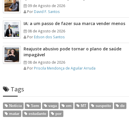
09 de Agosto de 2026
Por
David F. Santos
IA: a um passo de fazer sua marca vender menos
08 de Agosto de 2026
Por
Edson dos Santos
Reajuste abusivo pode tornar o plano de saúde
impagável
08 de Agosto de 2026
Por
Priscila Mendonça de Aguilar Arruda
Tags
Notícia
Sem
vaga
em
MT
suspeito
de
matar
estudante
por