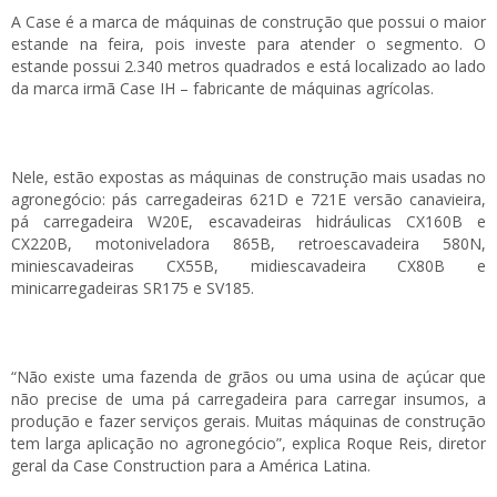
A Case é a marca de máquinas de construção que possui o maior
estande na feira, pois investe para atender o segmento. O
estande possui 2.340 metros quadrados e está localizado ao lado
da marca irmã Case IH – fabricante de máquinas agrícolas.
Nele, estão expostas as máquinas de construção mais usadas no
agronegócio: pás carregadeiras 621D e 721E versão canavieira,
pá carregadeira W20E, escavadeiras hidráulicas CX160B e
CX220B, motoniveladora 865B, retroescavadeira 580N,
miniescavadeiras CX55B, midiescavadeira CX80B e
minicarregadeiras SR175 e SV185.
“Não existe uma fazenda de grãos ou uma usina de açúcar que
não precise de uma pá carregadeira para carregar insumos, a
produção e fazer serviços gerais. Muitas máquinas de construção
tem larga aplicação no agronegócio”, explica Roque Reis, diretor
geral da Case Construction para a América Latina.