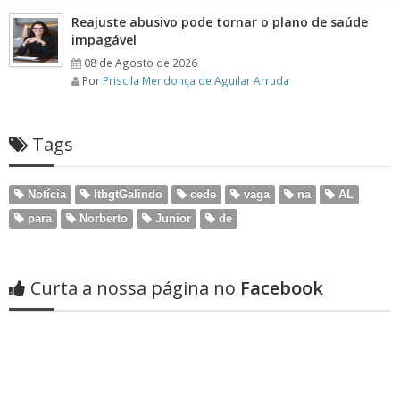
Reajuste abusivo pode tornar o plano de saúde
impagável
08 de Agosto de 2026
Por
Priscila Mendonça de Aguilar Arruda
Tags
Notícia
ltbgtGalindo
cede
vaga
na
AL
para
Norberto
Junior
de
Curta a nossa página no
Facebook