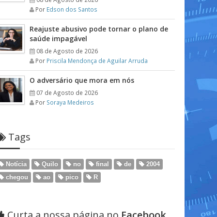
Por
Edson dos Santos
Reajuste abusivo pode tornar o plano de
saúde impagável
08 de Agosto de 2026
Por
Priscila Mendonça de Aguilar Arruda
O adversário que mora em nós
07 de Agosto de 2026
Por
Soraya Medeiros
Tags
Notícia
Quilo
no
final
de
2004
chegou
ao
pico
R
Curta a nossa página no
Facebook