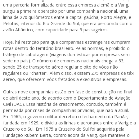
uma parceria formalizada entre essa empresa alemã e a Varig,
surgiu a primeira operação por uma companhia nacional, uma
linha de 270 quilômetros entre a capital gaúcha, Porto Alegre, e
Pelotas, interior do Rio Grande do Sul, que era percorrida com o
avião Atlântico, com capacidade para 9 passageiros.
Hoje, há restrição para que companhias estrangeiras cumpram
rotas dentro do território brasileiro. Pelas normas, é proibido o
tráfego de cabotagem (viagens domésticas por empresas sem
sede no país). O número de empresas nacionais chega a 33,
sendo 25 de transporte aéreo regular e oito de vôos não
regulares ou "charter". Além disso, existem 275 empresas de táxi
aéreo, que oferecem vôos fretados a executivos e empresas.
Outras nove companhias estão em fase de constituição no final
de abril deste ano, de acordo com o Departamento de Aviação
Civil (DAC). Essa história de crescimento, contudo, também é
permeada por crises de companhias privadas, que não a atual.
Em 1965, o governo militar decretou o fechamento da PanAir,
fundada em 1929, e dividiu as linhas e aeronaves entre a Varig e a
Cruzeiro do Sul. Em 1975 a Cruzeiro do Sul foi adquirida pela
Fundação Rubem Berta, controladora da Varig, que manteve o