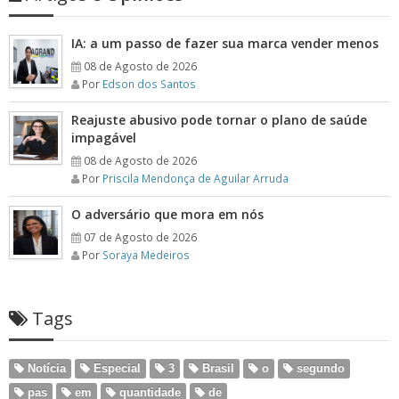
IA: a um passo de fazer sua marca vender menos
08 de Agosto de 2026
Por
Edson dos Santos
Reajuste abusivo pode tornar o plano de saúde
impagável
08 de Agosto de 2026
Por
Priscila Mendonça de Aguilar Arruda
O adversário que mora em nós
07 de Agosto de 2026
Por
Soraya Medeiros
Tags
Notícia
Especial
3
Brasil
o
segundo
pas
em
quantidade
de