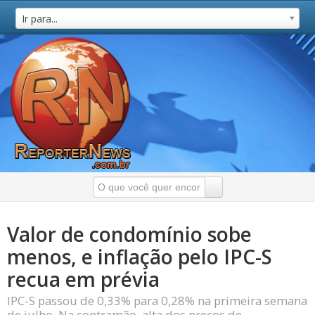
Ir para...
​Valor de condomínio sobe
menos, e inflação pelo IPC-S
recua em prévia
IPC-S passou de 0,33% para 0,28% na primeira semana
de julho. Na contramão, alta dos preços de