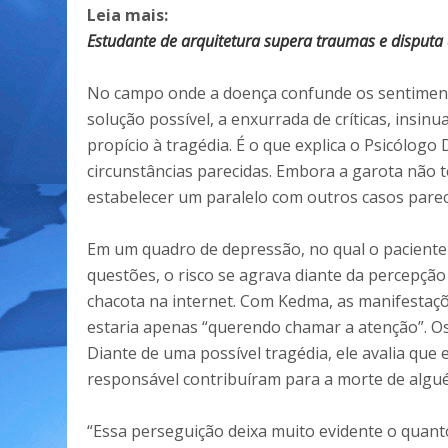
Leia mais:
Estudante de arquitetura supera traumas e disputa
No campo onde a doença confunde os sentiment
solução possível, a enxurrada de críticas, insin
propício à tragédia. É o que explica o Psicólog
circunstâncias parecidas. Embora a garota não 
estabelecer um paralelo com outros casos parec
Em um quadro de depressão, no qual o paciente
questões, o risco se agrava diante da percepção
chacota na internet. Com Kedma, as manifestaçõ
estaria apenas “querendo chamar a atenção”. O
Diante de uma possível tragédia, ele avalia que
responsável contribuíram para a morte de algu
“Essa perseguição deixa muito evidente o quant