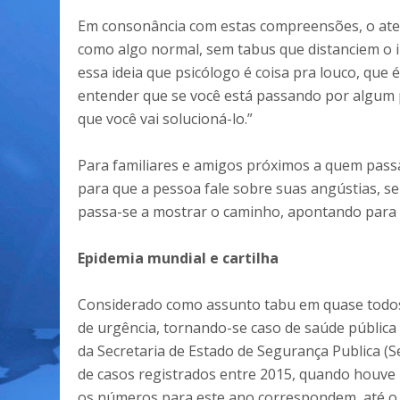
Em consonância com estas compreensões, o aten
como algo normal, sem tabus que distanciem o 
essa ideia que psicólogo é coisa pra louco, que
entender que se você está passando por algum 
que você vai solucioná-lo.”
Para familiares e amigos próximos a quem passa
para que a pessoa fale sobre suas angústias, sem 
passa-se a mostrar o caminho, apontando para 
Epidemia mundial e cartilha
Considerado como assunto tabu em quase todos 
de urgência, tornando-se caso de saúde públic
da Secretaria de Estado de Segurança Publica 
de casos registrados entre 2015, quando houve 1
os números para este ano correspondem, até o 