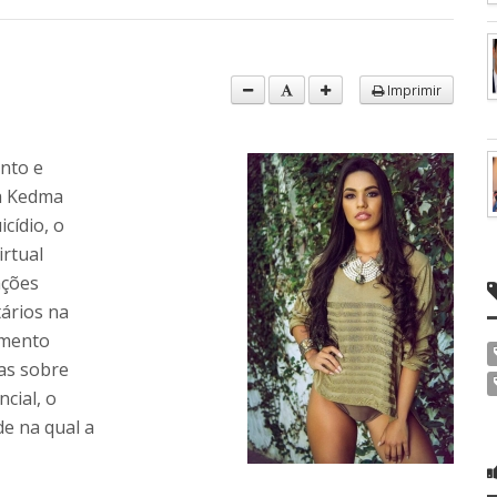
Imprimir
nto e
ra Kedma
icídio, o
rtual
ações
ários na
amento
as sobre
cial, o
de na qual a