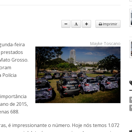
Imprimir
Mayke Toscano
gunda-feira
s prestados
e Mato Grosso.
foram
 Polícia
 importância
 ano de 2015,
enas 688.
ras, é impressionante o número. Hoje nós temos 1.072