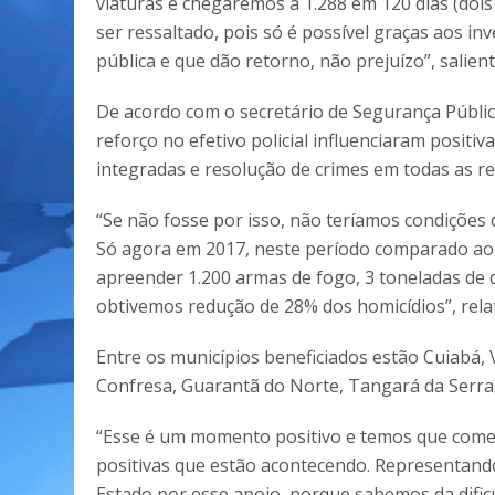
viaturas e chegaremos a 1.288 em 120 dias (dois 
ser ressaltado, pois só é possível graças aos 
pública e que dão retorno, não prejuízo”, salie
De acordo com o secretário de Segurança Pública
reforço no efetivo policial influenciaram posit
integradas e resolução de crimes em todas as re
“Se não fosse por isso, não teríamos condições
Só agora em 2017, neste período comparado a
apreender 1.200 armas de fogo, 3 toneladas de 
obtivemos redução de 28% dos homicídios”, relat
Entre os municípios beneficiados estão Cuiabá,
Confresa, Guarantã do Norte, Tangará da Serra,
“Esse é um momento positivo e temos que começ
positivas que estão acontecendo. Representand
Estado por esse apoio, porque sabemos da difi