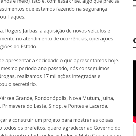
anos e meio). Isto é, com essa crise, algo que precisa
investimentos que estamos fazendo na segurança
ntou Taques.
, Rogers Jarbas, a aquisição de novos veículos e
ivamente no atendimento de ocorrências, operações
giões do Estado.
 de apresentar a sociedade o que apresentamos hoje.
o mesmo período ano passado, nós conseguimos
drogas, realizamos 17 mil ações integradas e
ou o secretário.
 Várzea Grande, Rondonópolis, Nova Mutum, Juína,
 Primavera do Leste, Sinop, e Pontes e Lacerda.
ar a construir um projeto para mostrar as coisas
o todos os prefeitos, quero agradecer ao Governo do
culdade enfrentada pelos estados e Mato Grosso é um