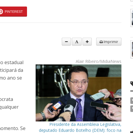
PINTEREST
Imprimir
Alair Ribeiro/MidiaNews
do estadual
icipará da
imo ano se
ocrata
 qualquer
Presidente da Assembleia Legislativa,
momento. Se
deputado Eduardo Botelho (DEM): foco na