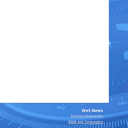
WeS News
Desenvolvimento
Web em Segundos