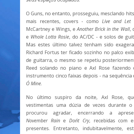
O Guns, no entanto, prosseguiu, mesclando hit
mais recentes, covers - como
Live and Let 
McCartney e Wings, e
Another Brick in the Wall
, 
e
Whole Lotta Rosie
, do AC/DC - e solos de guit
Mas estes último talvez tenham sido exagera
Richard Fortus ter ficado sozinho no palco exib
de guitarra, o mesmo se repetiu posteriormen
Reed solando no piano e Axl Rose fazend
instrumento cinco faixas depois - na sequência
O´ Mine
.
No último suspiro da noite, Axl Rose, q
vestimentas uma dúzia de vezes durante o
procurou agradar, encerrando a apres
November Rain
e
Don´t Cry
, recebidas com 
presentes. Entretanto, indubitavelmente, es