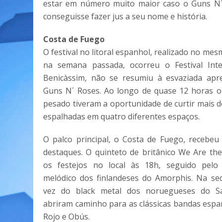
estar em número muito maior caso o Guns N´
conseguisse fazer jus a seu nome e história.
Costa de Fuego
O festival no litoral espanhol, realizado no mes
na semana passada, ocorreu o Festival Inte
Benicàssim, não se resumiu à esvaziada apr
Guns N´ Roses. Ao longo de quase 12 horas o
pesado tiveram a oportunidade de curtir mais d
espalhadas em quatro diferentes espaços.
O palco principal, o Costa de Fuego, recebeu 
destaques. O quinteto de britânico We Are th
os festejos no local às 18h, seguido pelo
melódico dos finlandeses do Amorphis. Na seq
vez do black metal dos noruegueses do Sa
abriram caminho para as clássicas bandas esp
Rojo e Obús.