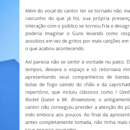
Além do vocal do cantor ter se tornado não m
rascunho do que já foi, sua própria presenç
interação com o público se tornou fria e desag
poderia imaginar o Guns levando como resp
assobios em vez de gritos por mais canções em
o que acabou acontecendo.
Axl parecia não se sentir à vontade no palco.
tempos, deixava o espaço e só retornava min
apresentando seus companheiros de banda
bolas de fogo saindo do chão e da caprichad
repertório, que incluiu clássicos como
I Used
Rocket Queen
e
Mr. Brownstone
, o antigament
cantor não conseguiu prender a atenção do púb
indo embora aos poucos. Ao final da apresenta
antes completamente tomada, não tinha mais 
seus espaços ocupados.