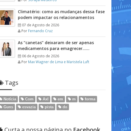
Climatério: como as mudanças dessa fase
podem impactar os relacionamentos
07 de Agosto de 2026
Por
Fernando Cruz
As “canetas” deixaram de ser apenas
medicamentos para emagrecer……
06 de Agosto de 2026
Por
Max Wagner de Lima e Maristela Luft
Tags
Notícia
Com
Axl
em
m
forma
Guns
esvazia
pista
do
Curta a nossa página no
Facebook