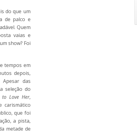
ais do que um
a de palco e
radável. Quem
osta vaias e
 um show? Foi
 De tempos em
utos depois,
. Apesar das
a seleção do
 to Love Her
,
e carismático
lico, que foi
ção, a pista,
da metade de