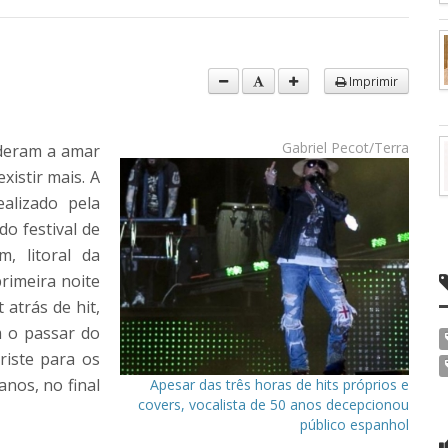
Imprimir
Gabriel Pecot/Terra
nderam a amar
xistir mais. A
alizado pela
do festival de
, litoral da
rimeira noite
 atrás de hit,
m o passar do
riste para os
nos, no final
Apesar das três horas de hits próprios e
covers, vocalista de 50 anos decepcionou
público espanhol