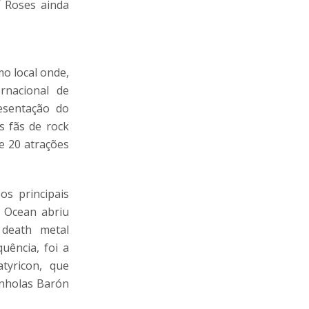
 Roses ainda
mo local onde,
rnacional de
esentação do
s fãs de rock
e 20 atrações
os principais
e Ocean abriu
 death metal
uência, foi a
tyricon, que
anholas Barón