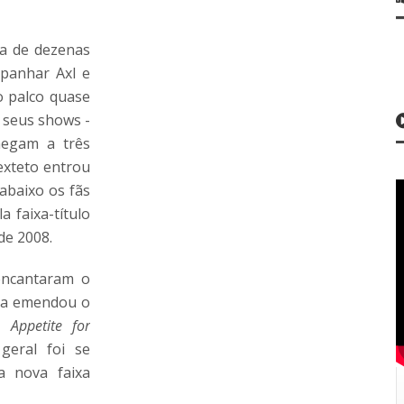
ta de dezenas
panhar Axl e
o palco quase
 seus shows -
hegam a três
exteto entrou
abaixo os fãs
a faixa-título
 de 2008.
 encantaram o
nda emendou o
um
Appetite for
geral foi se
a nova faixa