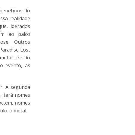
benefícios do
ssa realidade
que, liderados
ram ao palco
ose. Outros
Paradise Lost
 metalcore do
o evento, às
r. A segunda
), terá nomes
Noctem, nomes
lo: o metal.