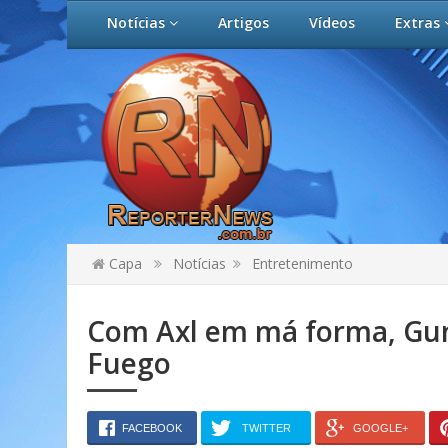
Notícias
Artigos
Vídeos
Extras
Capa
Notícias
Entretenimento
Com Axl em má forma, Guns
Fuego
FACEBOOK
TWITTER
GOOGLE+