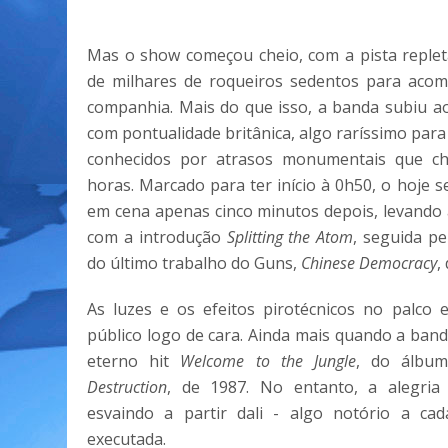
Mas o show começou cheio, com a pista reple
de milhares de roqueiros sedentos para acom
companhia. Mais do que isso, a banda subiu a
com pontualidade britânica, algo raríssimo para
conhecidos por atrasos monumentais que c
horas. Marcado para ter início à 0h50, o hoje s
em cena apenas cinco minutos depois, levando 
com a introdução
Splitting the Atom
, seguida pel
do último trabalho do Guns,
Chinese Democracy
,
As luzes e os efeitos pirotécnicos no palco
público logo de cara. Ainda mais quando a ba
eterno hit
Welcome to the Jungle
, do álb
Destruction
, de 1987. No entanto, a alegria 
esvaindo a partir dali - algo notório a cad
executada.