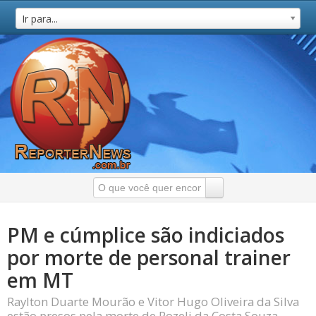
Ir para...
PM e cúmplice são indiciados
por morte de personal trainer
em MT
Raylton Duarte Mourão e Vitor Hugo Oliveira da Silva
estão presos pela morte de Rozeli da Costa Souza