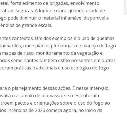
tal, fortalecimento de brigadas, envolvimento
ráticas seguras. A lógica é clara: quando usado de
o pode diminuir o material inflamável disponível e
cêndios de grande escala.
rentes contextos. Um dos exemplos é o uso de queimas
Guimarães, onde planos plurianuais de manejo do fogo
m mapas de risco, monitoramento da vegetação e
iências semelhantes também estão presentes em outras
poram práticas tradicionais e uso ecológico do fogo
para o planejamento dessas ações. É nesse intervalo,
avalia o acúmulo de biomassa, se reestruturam
nstroem pactos e orientações sobre o uso do fogo ao
os incêndios de 2026 começa agora, no início da