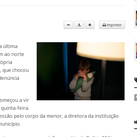
Imprimir
a última
km ao norte
rópria
, que chocou
 denúncia
começou a vir
quinta-feira.
são pelo corpo da menor, a diretora da instituição
unicípio.