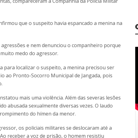
juntas, compareceram à Companhia da Polícia Militar
confirmou que o suspeito havia espancado a menina na
as agressões e nem denunciou o companheiro porque
r muito medo do agressor.
a para localizar o suspeito, a menina precisou ser
o ao Pronto-Socorro Municipal de Jangada, pois
o.
nstatou mais uma violência. Além das severas lesões
ido abusada sexualmente diversas vezes. O laudo
o rompimento do hímen da menor.
essor, os policiais militares se deslocaram até a
 Ao receber a voz de prisão, o homem resistiu