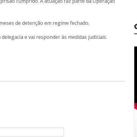
prisão cumprido. A atuação faz parte da Operação
 meses de detenção em regime fechado.
elegacia e vai responder às medidas judiciais.