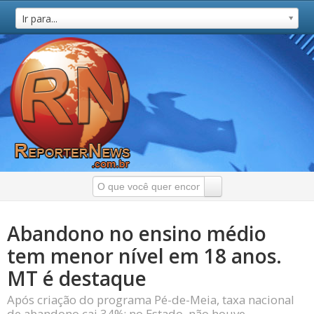
Ir para...
Abandono no ensino médio
tem menor nível em 18 anos.
MT é destaque
Após criação do programa Pé-de-Meia, taxa nacional
de abandono cai 34%; no Estado, não houve