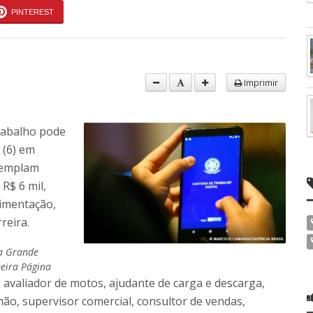
PINTEREST
Imprimir
rabalho pode
 (6) em
templam
R$ 6 mil,
limentação,
reira.
a Grande
eira Página
, avaliador de motos, ajudante de carga e descarga,
ão, supervisor comercial, consultor de vendas,