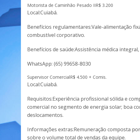
Motorista de Caminhão Pesado II
R$ 3.200
Local:Cuiabá.
Benefícios regulamentares:Vale-alimentação fixa
combustível corporativo.
Benefícios de saúde:Assistência médica integral,
WhatsApp:
(65) 99658-8030
Supervisor Comercial
R$ 4.500 + Comis.
Local:Cuiabá.
Requisitos:Experiência profissional sólida e com
comercial no segmento de energia solar; boa co
deslocamentos.
Informações extras:Remuneração composta por sa
sobre o volume total de vendas da equipe.