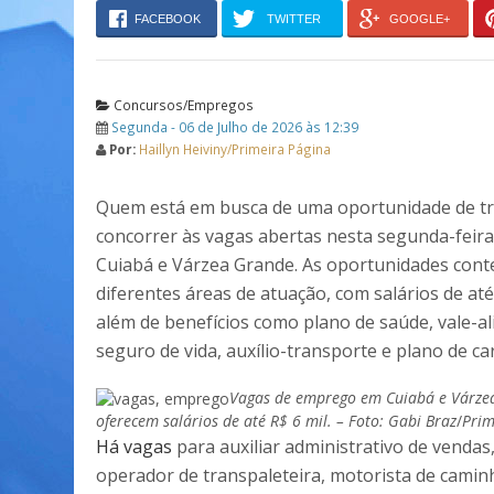
FACEBOOK
TWITTER
GOOGLE+
Concursos/Empregos
Segunda - 06 de Julho de 2026 às 12:39
Por:
Haillyn Heiviny/Primeira Página
Quem está em busca de uma oportunidade de t
concorrer às vagas abertas nesta segunda-feira
Cuiabá e Várzea Grande. As oportunidades con
diferentes áreas de atuação, com salários de até 
além de benefícios como plano de saúde, vale-a
seguro de vida, auxílio-transporte e plano de car
Vagas de emprego em Cuiabá e Várze
oferecem salários de até R$ 6 mil. – Foto: Gabi Braz
/
Prim
Há vagas
para auxiliar administrativo de vendas
operador de transpaleteira, motorista de caminh