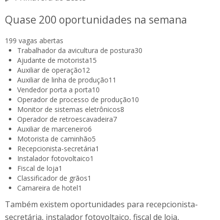
Quase 200 oportunidades na semana
199 vagas abertas
Trabalhador da avicultura de postura
30
Ajudante de motorista
15
Auxiliar de operação
12
Auxiliar de linha de produção
11
Vendedor porta a porta
10
Operador de processo de produção
10
Monitor de sistemas eletrônicos
8
Operador de retroescavadeira
7
Auxiliar de marceneiro
6
Motorista de caminhão
5
Recepcionista-secretária
1
Instalador fotovoltaico
1
Fiscal de loja
1
Classificador de grãos
1
Camareira de hotel
1
Também existem oportunidades para recepcionista-
secretária, instalador fotovoltaico, fiscal de loja,