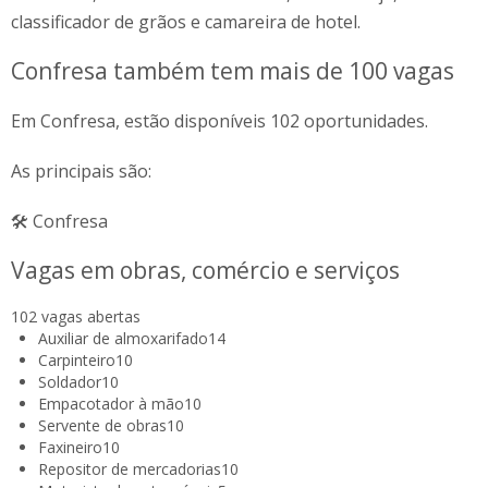
classificador de grãos e camareira de hotel.
Confresa também tem mais de 100 vagas
Em Confresa, estão disponíveis 102 oportunidades.
As principais são:
🛠️ Confresa
Vagas em obras, comércio e serviços
102 vagas abertas
Auxiliar de almoxarifado
14
Carpinteiro
10
Soldador
10
Empacotador à mão
10
Servente de obras
10
Faxineiro
10
Repositor de mercadorias
10