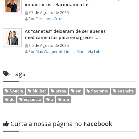
impactar os relacionamentos
07 de Agosto de 2026
Por
Fernando Cruz
As “canetas” deixaram de ser apenas
medicamentos para emagrecer……
06 de Agosto de 2026
Por
Max Wagner de Lima e Maristela Luft
Tags
Notícia
Mulher
presa
em
flagrante
suspeita
de
espancar
a
irm
Curta a nossa página no
Facebook