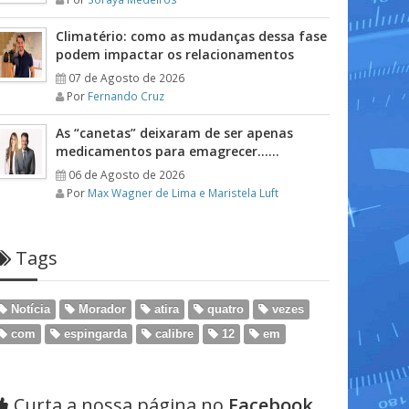
Climatério: como as mudanças dessa fase
podem impactar os relacionamentos
07 de Agosto de 2026
Por
Fernando Cruz
As “canetas” deixaram de ser apenas
medicamentos para emagrecer……
06 de Agosto de 2026
Por
Max Wagner de Lima e Maristela Luft
Tags
Notícia
Morador
atira
quatro
vezes
com
espingarda
calibre
12
em
Curta a nossa página no
Facebook