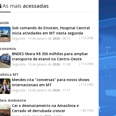
As mais
acessadas
aúde
Sob comando do Einstein, Hospital Central
inicia atividades em MT nesta segunda
(
116.308)
Segunda - 19 de Janeiro de
2026
- 06:15
conomia
BNDES libera R$ 350 milhões para ampliar
transporte de etanol no Centro-Oeste
(
114.399)
Segunda - 19 de Janeiro de
2026
- 11:08
olitica MT
Mendes cita "conversas" para novos shows
internacionais em MT
(
114.245)
Segunda - 19 de Janeiro de
2026
- 11:11
eio Ambiente
Cai o desmatamento na Amazônia e
Cerrado vê derrubada crescer
(
85.733)