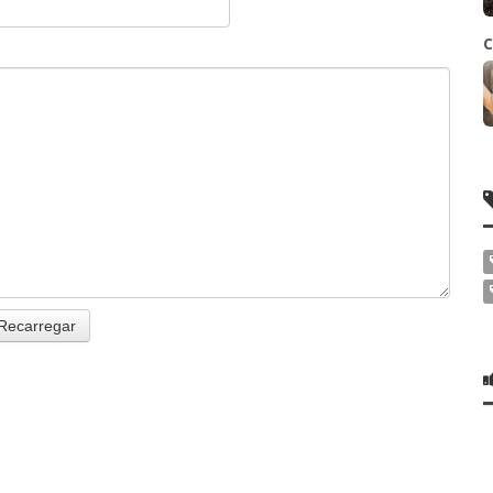
C
Recarregar