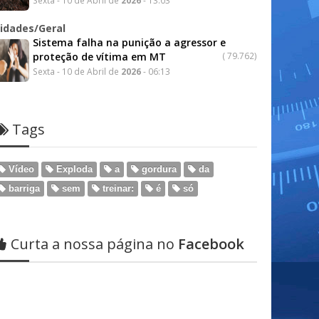
Sexta - 10 de Abril de
2026
- 13:03
idades/Geral
Sistema falha na punição a agressor e
proteção de vítima em MT
(
79.762)
Sexta - 10 de Abril de
2026
- 06:13
Tags
Vídeo
Exploda
a
gordura
da
barriga
sem
treinar:
é
só
Curta a nossa página no
Facebook