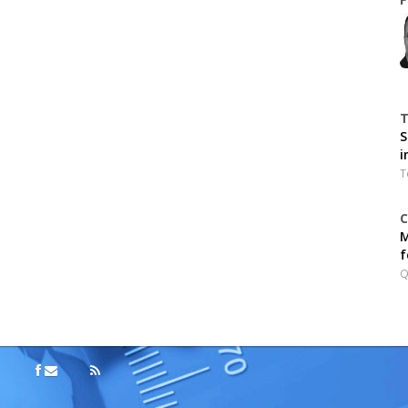
T
S
i
T
C
M
f
Q