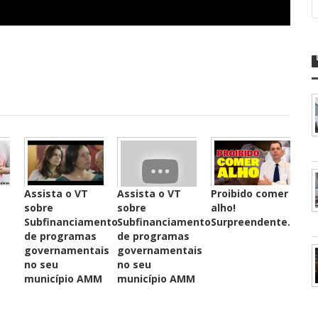
Assista o VT
Assista o VT
Proibido comer
sobre
sobre
alho!
o
Subfinanciamento
Subfinanciamento
Surpreendente.
de programas
de programas
governamentais
governamentais
no seu
no seu
município AMM
município AMM