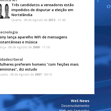
Três candidatos a vereadores estão
impedidos de disputar a eleição em
Nortelândia
Quarta - 08 de Agosto de
2012
- 21:49
ecnologia
ony lança aparelho WiFi de mensagens
nstantâneas e música
erça - 08 de Agosto de
2006
- 11:16
idades/Geral
ulheres preferem homens ''com feições mais
emininas'', diz estudo
uarta - 08 de Agosto de
2007
- 09:19
WeS News
Desenvolvimento
Web em Segundos