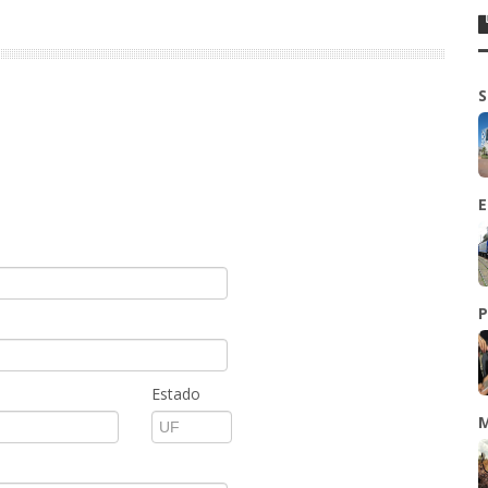
S
E
P
Estado
M