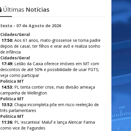
Últimas
Notícias
Sexta - 07 de Agosto de 2026
Cidades/Geral
17:50:
Aos 61 anos, mato-grossense se torna padre
depois de casar, ter filhos e virar avô e realiza sonho
de infância
Cidades/Geral
17:49:
Leilão da Caixa oferece imóveis em MT com
descontos de até 50% e possibilidade de usar FGTS;
veja como participar
Politica MT
14:53:
PL tenta conter crise, mas divisão ameaça
campanha de Wellington
Politica MT
13:52:
Chapa incompleta põe em risco reeleição de
três parlamentares
Politica MT
11:36:
PL 'escanteia' Maluf e lança Alencar Farina
como vice de Fagundes