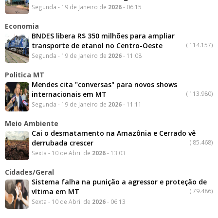
Segunda - 19 de Janeiro de
2026
- 06:15
Economia
BNDES libera R$ 350 milhões para ampliar
transporte de etanol no Centro-Oeste
(
114.157)
Segunda - 19 de Janeiro de
2026
- 11:08
Politica MT
Mendes cita "conversas" para novos shows
internacionais em MT
(
113.980)
Segunda - 19 de Janeiro de
2026
- 11:11
Meio Ambiente
Cai o desmatamento na Amazônia e Cerrado vê
derrubada crescer
(
85.468)
Sexta - 10 de Abril de
2026
- 13:03
Cidades/Geral
Sistema falha na punição a agressor e proteção de
vítima em MT
(
79.486)
Sexta - 10 de Abril de
2026
- 06:13