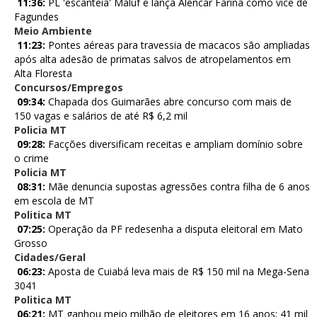
11:36:
PL 'escanteia' Maluf e lança Alencar Farina como vice de
Fagundes
Meio Ambiente
11:23:
Pontes aéreas para travessia de macacos são ampliadas
após alta adesão de primatas salvos de atropelamentos em
Alta Floresta
Concursos/Empregos
09:34:
Chapada dos Guimarães abre concurso com mais de
150 vagas e salários de até R$ 6,2 mil
Policia MT
09:28:
Facções diversificam receitas e ampliam domínio sobre
o crime
Policia MT
08:31:
Mãe denuncia supostas agressões contra filha de 6 anos
em escola de MT
Politica MT
07:25:
Operação da PF redesenha a disputa eleitoral em Mato
Grosso
Cidades/Geral
06:23:
Aposta de Cuiabá leva mais de R$ 150 mil na Mega-Sena
3041
Politica MT
06:21:
MT ganhou meio milhão de eleitores em 16 anos; 41 mil