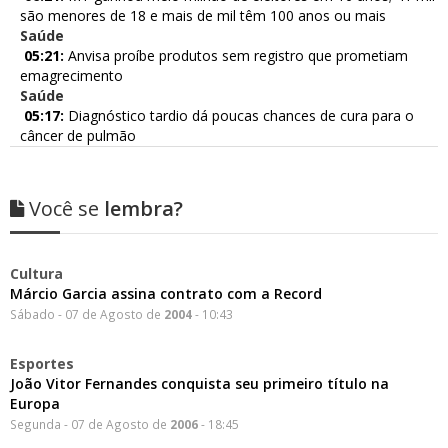
são menores de 18 e mais de mil têm 100 anos ou mais
Saúde
05:21:
Anvisa proíbe produtos sem registro que prometiam
emagrecimento
Saúde
05:17:
Diagnóstico tardio dá poucas chances de cura para o
câncer de pulmão
Você se
lembra?
Cultura
Márcio Garcia assina contrato com a Record
Sábado - 07 de Agosto de
2004
- 10:43
Esportes
João Vitor Fernandes conquista seu primeiro título na
Europa
Segunda - 07 de Agosto de
2006
- 18:45