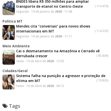
BNDES libera R$ 350 milhões para ampliar
transporte de etanol no Centro-Oeste
(
114.476)
Segunda - 19 de Janeiro de
2026
- 11:08
Politica MT
Mendes cita "conversas" para novos shows
internacionais em MT
(
114.333)
Segunda - 19 de Janeiro de
2026
- 11:11
Meio Ambiente
Cai o desmatamento na Amazônia e Cerrado vê
derrubada crescer
(
85.809)
Sexta - 10 de Abril de
2026
- 13:03
Cidades/Geral
Sistema falha na punição a agressor e proteção de
vítima em MT
(
79.835)
Sexta - 10 de Abril de
2026
- 06:13
Tags