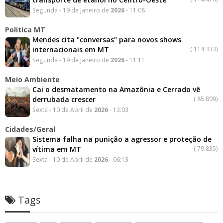
Segunda - 19 de Janeiro de
2026
- 11:08
Politica MT
Mendes cita "conversas" para novos shows
internacionais em MT
(
114.333)
Segunda - 19 de Janeiro de
2026
- 11:11
Meio Ambiente
Cai o desmatamento na Amazônia e Cerrado vê
derrubada crescer
(
85.809)
Sexta - 10 de Abril de
2026
- 13:03
Cidades/Geral
Sistema falha na punição a agressor e proteção de
vítima em MT
(
79.835)
Sexta - 10 de Abril de
2026
- 06:13
Tags