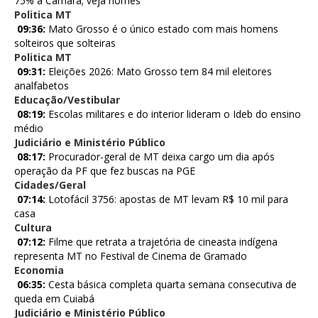
75% à Câmara; veja nomes
Politica MT
09:36:
Mato Grosso é o único estado com mais homens
solteiros que solteiras
Politica MT
09:31:
Eleições 2026: Mato Grosso tem 84 mil eleitores
analfabetos
Educação/Vestibular
08:19:
Escolas militares e do interior lideram o Ideb do ensino
médio
Judiciário e Ministério Público
08:17:
Procurador-geral de MT deixa cargo um dia após
operação da PF que fez buscas na PGE
Cidades/Geral
07:14:
Lotofácil 3756: apostas de MT levam R$ 10 mil para
casa
Cultura
07:12:
Filme que retrata a trajetória de cineasta indígena
representa MT no Festival de Cinema de Gramado
Economia
06:35:
Cesta básica completa quarta semana consecutiva de
queda em Cuiabá
Judiciário e Ministério Público