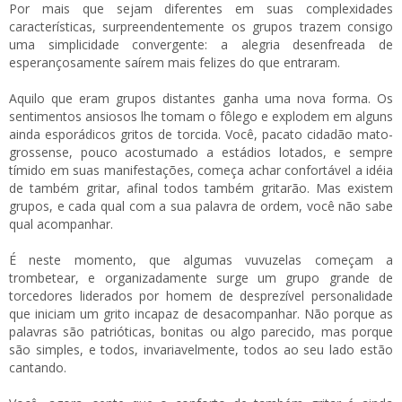
Por mais que sejam diferentes em suas complexidades
características, surpreendentemente os grupos trazem consigo
uma simplicidade convergente: a alegria desenfreada de
esperançosamente saírem mais felizes do que entraram.
Aquilo que eram grupos distantes ganha uma nova forma. Os
sentimentos ansiosos lhe tomam o fôlego e explodem em alguns
ainda esporádicos gritos de torcida. Você, pacato cidadão mato-
grossense, pouco acostumado a estádios lotados, e sempre
tímido em suas manifestações, começa achar confortável a idéia
de também gritar, afinal todos também gritarão. Mas existem
grupos, e cada qual com a sua palavra de ordem, você não sabe
qual acompanhar.
É neste momento, que algumas vuvuzelas começam a
trombetear, e organizadamente surge um grupo grande de
torcedores liderados por homem de desprezível personalidade
que iniciam um grito incapaz de desacompanhar. Não porque as
palavras são patrióticas, bonitas ou algo parecido, mas porque
são simples, e todos, invariavelmente, todos ao seu lado estão
cantando.