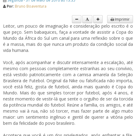
Segunda - 31 de Maio de 2010 às 13:35
Por:
Bruno Boaventura
Imprimir
Leitor, um pouco de imaginação e consideração pelo escrito é o
que peço. Sem babaquices, faça a vontade de assistir a Copa do
Mundo da África do Sul um canal para uma reflexão sobre o que
é a massa, mais do que nunca um produto da condição social da
vida humana.
Você, após acompanhar e discutir intensamente a escalação, até
mesmo com pessoas completamente estranhas ao seu convívio,
está vestido patrioticamente com a camisa amarela da Seleção
Brasileira de Futebol. Original da Nike ou falsificada não importa,
você está feliz, gosta de futebol, ainda mais quando é Copa do
Mundo. Mais do que simples torcer por futebol, após 4 anos, é
neste momento de vestir-lá que sente o orgulho de ser da torcida
da potência mundial do futebol. Reúne a família, os amigos, e até
mesmo vai à rua, não só torcer, mas fazer parte de algo muito
maior: um sentimento ingênuo e gentil de querer a vitória pelo
bem da felicidade do povo brasileiro.
Acontece que você é um dos privilegiados, após enfrentar a fila,