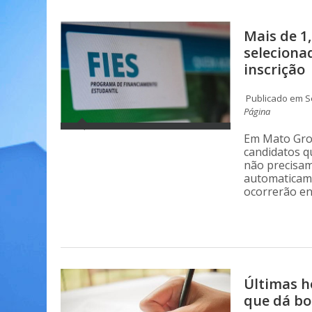
Mais de 1
selecionad
inscrição
Publicado em S
Página
Em Mato Gross
candidatos 
não precisam
automaticame
ocorrerão en
Últimas h
que dá bo