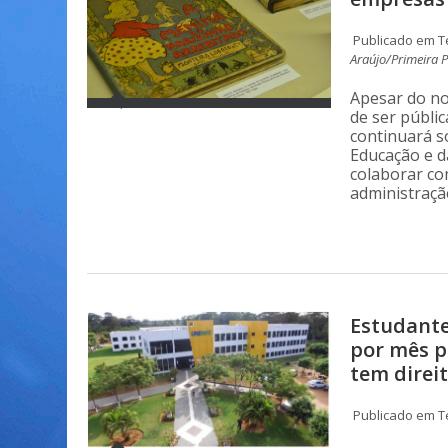
Publicado em Te
Araújo/Primeira 
Apesar do no
de ser públic
continuará s
Educação e d
colaborar co
administraçã
Estudante
por mês p
tem direi
Publicado em Te