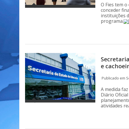
O Fies tem o
conceder fin
instituições
programa.
Secretari
e cachoei
Publicado em S
A medida faz
Diário Ofici
planejament
atividades re