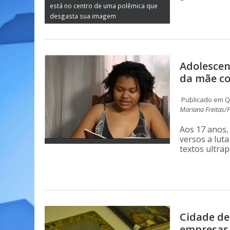
está no centro de uma polêmica que
desgasta sua imagem
Adolescen
da mãe co
Publicado em Qu
Mariana Freitas/
Aos 17 anos,
versos a luta
textos ultra
Cidade de
empresas 