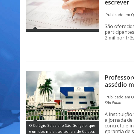
escrever
Publicado em Qu
São oferecida
participant
2 mil por trê
Professor
assédio m
Publicado em Qu
São Paulo
A instituição
a jornada de
concreto e i
O Colégio Salesiano São Gonçalo, que
garantia de s
é um dos mais tradicionais de Cuiabá,