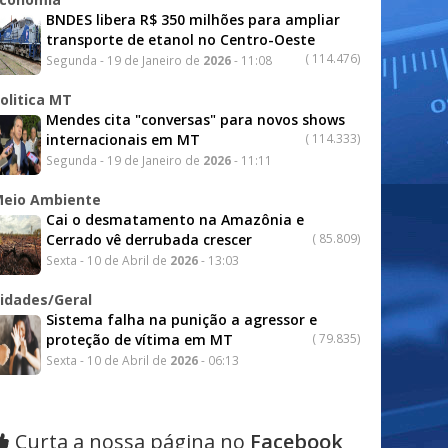
BNDES libera R$ 350 milhões para ampliar
transporte de etanol no Centro-Oeste
(
114.476)
Segunda - 19 de Janeiro de
2026
- 11:08
olitica MT
Mendes cita "conversas" para novos shows
internacionais em MT
(
114.333)
Segunda - 19 de Janeiro de
2026
- 11:11
eio Ambiente
Cai o desmatamento na Amazônia e
Cerrado vê derrubada crescer
(
85.809)
Sexta - 10 de Abril de
2026
- 13:03
idades/Geral
Sistema falha na punição a agressor e
proteção de vítima em MT
(
79.835)
Sexta - 10 de Abril de
2026
- 06:13
Curta a nossa página no
Facebook