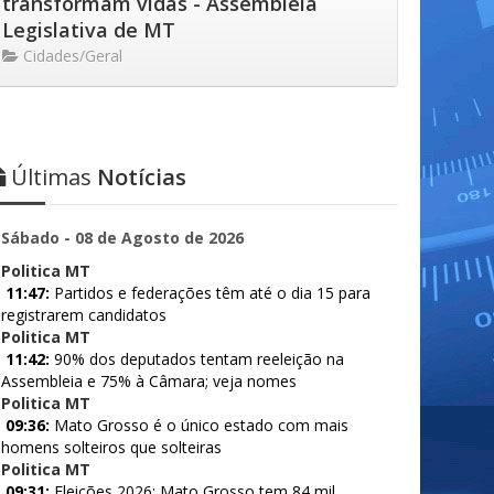
transformam vidas - Assembleia
Legislativa de MT
Cidades/Geral
Últimas
Notícias
Sábado - 08 de Agosto de 2026
Politica MT
11:47:
Partidos e federações têm até o dia 15 para
registrarem candidatos
Politica MT
11:42:
90% dos deputados tentam reeleição na
Assembleia e 75% à Câmara; veja nomes
Politica MT
09:36:
Mato Grosso é o único estado com mais
homens solteiros que solteiras
Politica MT
09:31:
Eleições 2026: Mato Grosso tem 84 mil