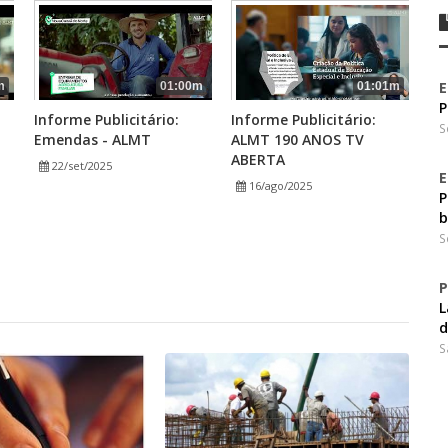
E
m
01:00m
01:01m
P
Informe Publicitário:
Informe Publicitário:
S
Emendas - ALMT
ALMT 190 ANOS TV
ABERTA
22/set/2025
E
16/ago/2025
P
b
S
P
L
d
S