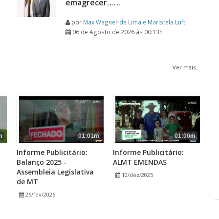
emagrecer……
por
Max Wagner de Lima e Maristela Luft
06 de Agosto de 2026 às 00:13h
Ver mais...
m
01:01m
01:00m
Informe Publicitário:
Informe Publicitário:
Balanço 2025 -
ALMT EMENDAS
Assembleia Legislativa
10/dez/2025
de MT
26/fev/2026