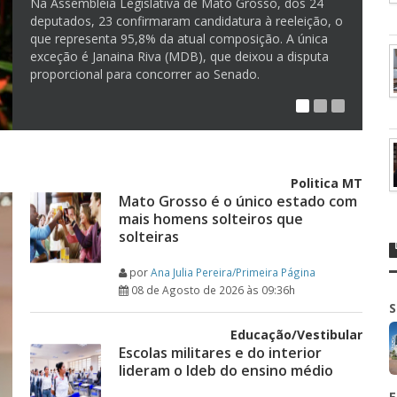
Na Assembleia Legislativa de Mato Grosso, dos 24
deputados, 23 confirmaram candidatura à reeleição, o
que representa 95,8% da atual composição. A única
exceção é Janaina Riva (MDB), que deixou a disputa
proporcional para concorrer ao Senado.
Politica MT
Mato Grosso é o único estado com
mais homens solteiros que
solteiras
por
Ana Julia Pereira/Primeira Página
08 de Agosto de 2026 às 09:36h
S
Educação/Vestibular
Escolas militares e do interior
lideram o Ideb do ensino médio
E