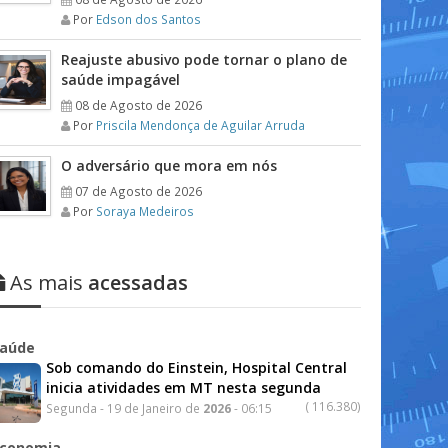
Por
Edson dos Santos
Reajuste abusivo pode tornar o plano de
saúde impagável
08 de Agosto de 2026
Por
Priscila Mendonça de Aguilar Arruda
O adversário que mora em nós
07 de Agosto de 2026
Por
Soraya Medeiros
As mais
acessadas
aúde
Sob comando do Einstein, Hospital Central
inicia atividades em MT nesta segunda
(
116.380)
Segunda - 19 de Janeiro de
2026
- 06:15
conomia