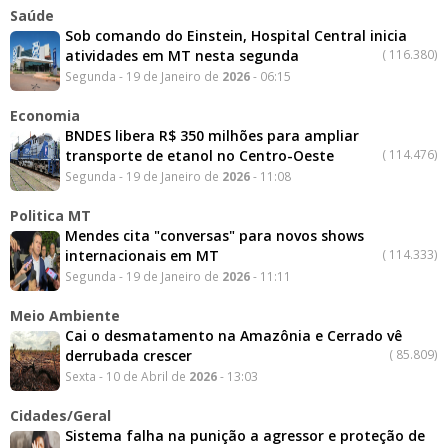
Saúde
Sob comando do Einstein, Hospital Central inicia
atividades em MT nesta segunda
(
116.380)
Segunda - 19 de Janeiro de
2026
- 06:15
Economia
BNDES libera R$ 350 milhões para ampliar
transporte de etanol no Centro-Oeste
(
114.476)
Segunda - 19 de Janeiro de
2026
- 11:08
Politica MT
Mendes cita "conversas" para novos shows
internacionais em MT
(
114.333)
Segunda - 19 de Janeiro de
2026
- 11:11
Meio Ambiente
Cai o desmatamento na Amazônia e Cerrado vê
derrubada crescer
(
85.809)
Sexta - 10 de Abril de
2026
- 13:03
Cidades/Geral
Sistema falha na punição a agressor e proteção de