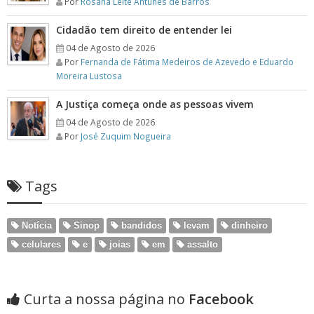
Por
Rosana Leite Antunes de Barros
Cidadão tem direito de entender lei
04 de Agosto de 2026
Por
Fernanda de Fátima Medeiros de Azevedo e Eduardo
Moreira Lustosa
A Justiça começa onde as pessoas vivem
04 de Agosto de 2026
Por
José Zuquim Nogueira
Tags
Notícia
Sinop
bandidos
levam
dinheiro
celulares
e
joias
em
assalto
Curta a nossa página no
Facebook