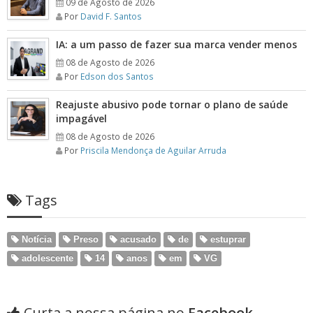
09 de Agosto de 2026
Por
David F. Santos
IA: a um passo de fazer sua marca vender menos
08 de Agosto de 2026
Por
Edson dos Santos
Reajuste abusivo pode tornar o plano de saúde
impagável
08 de Agosto de 2026
Por
Priscila Mendonça de Aguilar Arruda
Tags
Notícia
Preso
acusado
de
estuprar
adolescente
14
anos
em
VG
Curta a nossa página no
Facebook