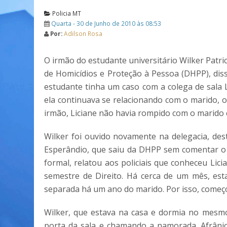
Policia MT
Quarta - 30 de Junho de 2010 às 08:53
Por:
Adilson Rosa
O irmão do estudante universitário Wilker Patri
de Homicídios e Proteção à Pessoa (DHPP), diss
estudante tinha um caso com a colega de sala 
ela continuava se relacionando com o marido, o
irmão, Liciane não havia rompido com o marido 
Wilker foi ouvido novamente na delegacia, des
Esperândio, que saiu da DHPP sem comentar o 
formal, relatou aos policiais que conheceu Li
semestre de Direito. Há cerca de um mês, est
separada há um ano do marido. Por isso, começo
Wilker, que estava na casa e dormia no mesmo
porta da sala e chamando a namorada. Afrânio