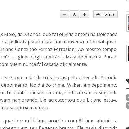
Imprimir
ck Melo, de 23 anos, que foi ouvido ontem na Delegacia
e a policiais plantonistas em conversa informal que o
Liciane Conceição Ferraz Ferrasioni. Ao mesmo tempo,
 médico ginecologista Afrânio Maia de Almeida. Para o
com quem nunca foi casada oficialmente.
ta vez, por mais de três horas pelo delegado Antônio
depoimento. No dia do crime, Wilker, em depoimento
ciane há quatro meses na Unic, onde cursam o segundo
avam namorando. Ele acrescentou que Liciane estava
u a se aproximar dela.
 quarto com Liciane, acordou com Afrânio abrindo a
 chegou em seu Pegeout branco. Ele havia discutido