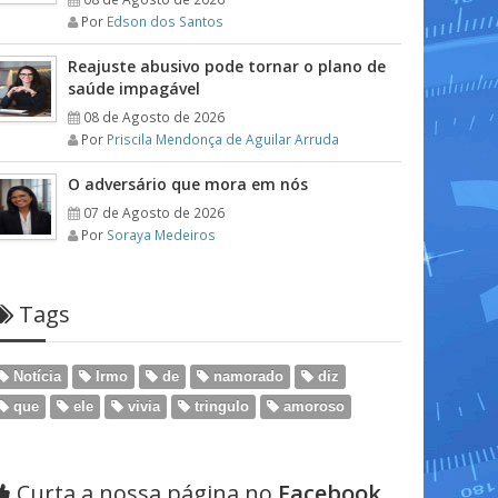
Por
Edson dos Santos
Reajuste abusivo pode tornar o plano de
saúde impagável
08 de Agosto de 2026
Por
Priscila Mendonça de Aguilar Arruda
O adversário que mora em nós
07 de Agosto de 2026
Por
Soraya Medeiros
Tags
Notícia
Irmo
de
namorado
diz
que
ele
vivia
tringulo
amoroso
Curta a nossa página no
Facebook