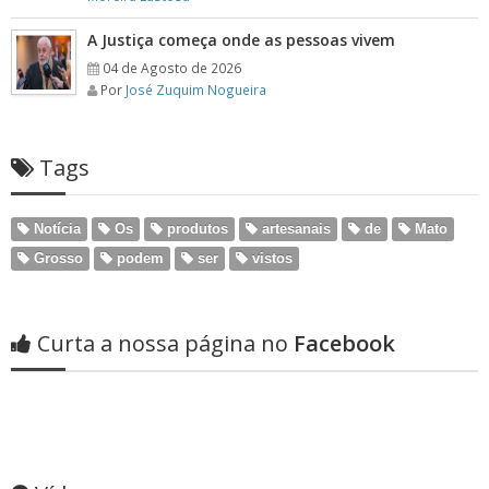
A Justiça começa onde as pessoas vivem
04 de Agosto de 2026
Por
José Zuquim Nogueira
Tags
Notícia
Os
produtos
artesanais
de
Mato
Grosso
podem
ser
vistos
Curta a nossa página no
Facebook