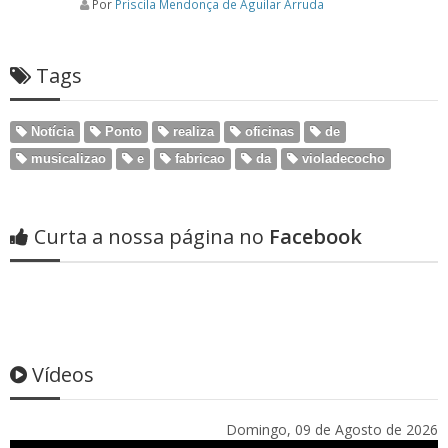
Por
Priscila Mendonça de Aguilar Arruda
Tags
Notícia
Ponto
realiza
oficinas
de
musicalizao
e
fabricao
da
violadecocho
Curta a nossa página no
Facebook
Vídeos
Domingo, 09 de Agosto de 2026