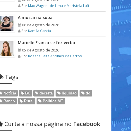
Por
Max Wagner de Lima e Maristela Luft
A mosca na sopa
06 de Agosto de 2026
Por
Kamila Garcia
Marielle Franco se fez verbo
05 de Agosto de 2026
Por
Rosana Leite Antunes de Barros
Tags
Notícia
BC
decreta
liquidao
do
Banco
Rural
Politica MT
Curta a nossa página no
Facebook