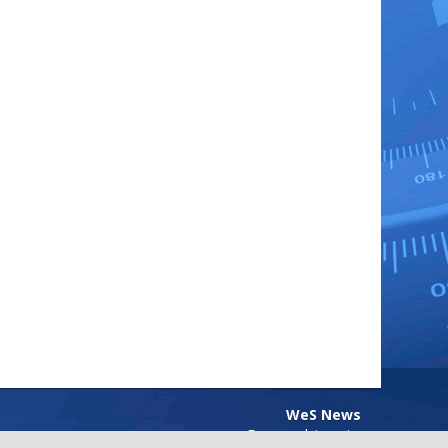
WeS News
Desenvolvimento