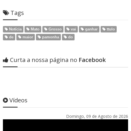
Tags
Notícia
Mato
Grosso
vai
ganhar
ttulo
de
maior
pamonha
do
Curta a nossa página no
Facebook
Vídeos
Domingo, 09 de Agosto de 2026