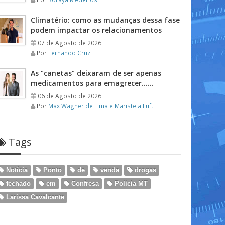
Climatério: como as mudanças dessa fase
podem impactar os relacionamentos
07 de Agosto de 2026
Por
Fernando Cruz
As “canetas” deixaram de ser apenas
medicamentos para emagrecer……
06 de Agosto de 2026
Por
Max Wagner de Lima e Maristela Luft
Tags
Notícia
Ponto
de
venda
drogas
fechado
em
Confresa
Policia MT
Larissa Cavalcante