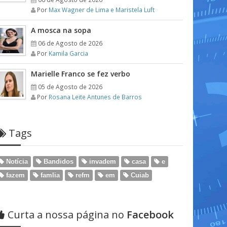
Por
Max Wagner de Lima e Maristela Luft
A mosca na sopa
06 de Agosto de 2026
Por
Kamila Garcia
Marielle Franco se fez verbo
05 de Agosto de 2026
Por
Rosana Leite Antunes de Barros
Tags
Notícia
Bandidos
invadem
casa
e
fazem
famlia
refm
em
Cuiab
Curta a nossa página no
Facebook